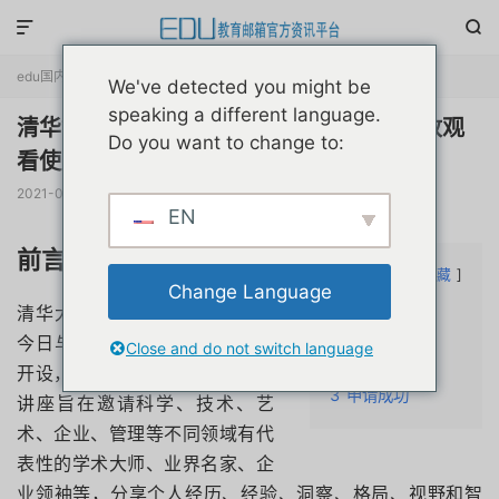


edu国内优惠
正文

We've detected you might be
speaking a different language.
清华钱学森班x-idea学术讲座视频免费开放观
Do you want to change to:
看使用edu学生邮箱教育者注册申请教程
2021-03-11
阅读(
3980
)
评论(0)
赞(
2
)

EN
前言介绍
文章目录
隐藏
Change Language
1
前言介绍
清华大学钱学森班“X-Ideas——
2
注册教程
今日与未来”系列讲座自2018年
Close and do not switch language
2.1
立即报名
开设，至今已成功举办十六期。
3
申请成功
讲座旨在邀请科学、技术、艺
术、企业、管理等不同领域有代
表性的学术大师、业界名家、企
业领袖等，分享个人经历、经验、洞察、格局、视野和智