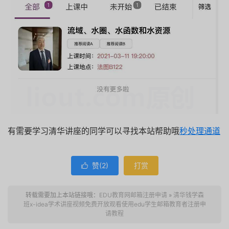
有需要学习清华讲座的同学可以寻找本站帮助哦
秒处理通道
赞(
2
)
打赏

转载需要加上本站链接哦：
EDU教育网邮箱注册申请
»
清华钱学森
班x-idea学术讲座视频免费开放观看使用edu学生邮箱教育者注册申
请教程