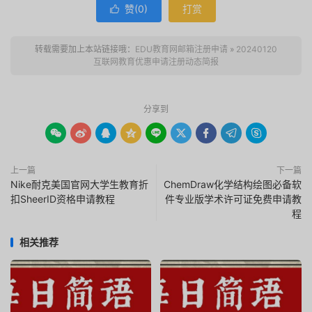
赞(
0
)
打赏

转载需要加上本站链接哦：
EDU教育网邮箱注册申请
»
20240120
互联网教育优惠申请注册动态简报
分享到









上一篇
下一篇
Nike耐克美国官网大学生教育折
ChemDraw化学结构绘图必备软
扣SheerID资格申请教程
件专业版学术许可证免费申请教
程
相关推荐