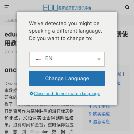


edu邮箱资讯
正文

We've detected you might be
speaking a different language.
edu教育机构邮箱注册oncomine数据库注册使
Do you want to change to:
用教程与常见问题详解
2019-02-21
阅读(
22724
)
评论(0)
赞(
8
)

EN
oncomine介绍
文章目录
隐藏
Change Language
1
oncomine介绍
Oncomine是肿瘤领域中一个经典的样
2
注册准备
本数据库，能帮助我们筛选一些值得
Close and do not switch language
研究的靶分子或预测表型，如果你获
3
常见问题
得了一个肿瘤差异表达基因，想研究
4
人工审核
其是否可作为某种肿瘤的潜在标志物
5
购买渠道
和靶点，又怕做实验会得到阴性结
6
最新消息
果，浪费时间和金钱，这时候你就应
该想到Oncomine数据库