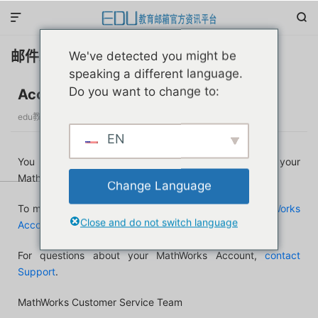


邮件示例
We've detected you might be
speaking a different language.
Do you want to change to:
Access Your MathWorks License
edu教育邮箱官方资讯平台
发布于 2个月前
分类：
教育优惠
EN
You now have a MathWorks software license linked to your
MathWorks Account
Change Language
To make the most of your license,
sign in to your MathWorks
Close and do not switch language
Account
to view
your license benefits
.
For questions about your MathWorks Account,
contact
Support
.
MathWorks Customer Service Team