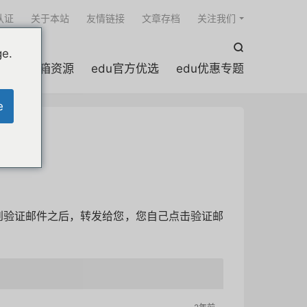

认证
关于本站
友情链接
文章存档
关注我们

ge.
edu邮箱资源
edu官方优选
edu优惠专题
e
收到验证邮件之后，转发给您，您自己点击验证邮