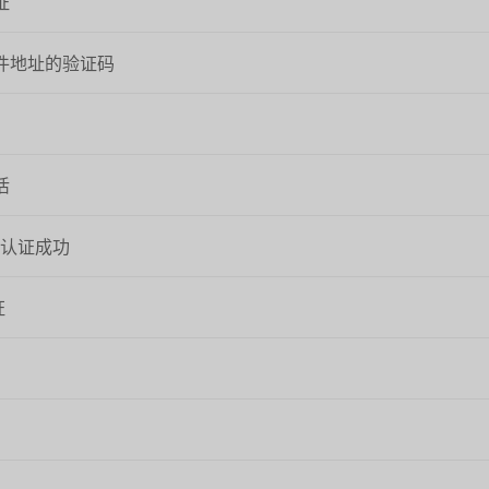
证
件地址的验证码
活
-认证成功
证