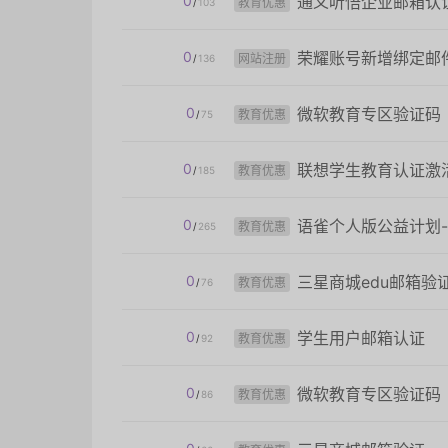
0
通义听悟企业邮箱认
教育优惠
/
103
0
荣耀账号新增绑定邮
网站注册
/
136
0
微软教育专区验证码
教育优惠
/
75
0
联想学生教育认证激
教育优惠
/
185
0
语雀个人版公益计划
教育优惠
/
265
0
三星商城edu邮箱验
教育优惠
/
76
0
学生用户邮箱认证
教育优惠
/
92
0
微软教育专区验证码
教育优惠
/
86