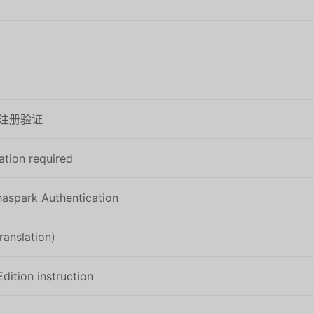
户注册验证
ation required
rk Authentication
anslation)
dition instruction