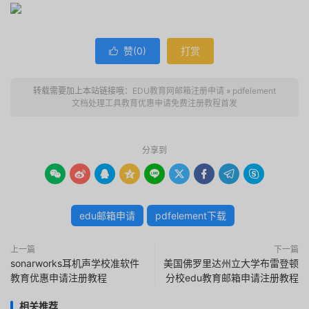
赞(
0
)
打赏

转载需要加上本站链接哦：
EDU教育网邮箱注册申请
»
pdfelement
文档处理工具教育优惠申请免费注册教程首发
分享到









edu邮箱申请
pdfelement下载
上一篇
下一篇
sonarworks耳机声学校准软件
美国佛罗里达州立大学布雷登顿
教育优惠申请注册教程
分校edu教育邮箱申请注册教程
相关推荐