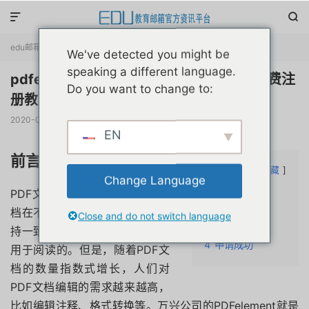


edu邮箱资讯
正文

We've detected you might be
speaking a different language.
pdfelement文档处理工具教育优惠申请免费注
Do you want to change to:
册教程首发
2020-05-17
阅读(
2893
)
赞(
0
)

EN
前言介绍
文章目录
隐藏
Change Language
1
前言介绍
PDF文档诞生的原因是为了让文
2
教育优惠
档在不同的终端阅读的时候都保
Close and do not switch language
3
优惠申请
持一致，所以PDF文档原本只是
4
申请成功
用于阅读的。但是，随着PDF文
档的数量指数式增长，人们对
PDF文档编辑的需求越来越高，
比如编辑注释、格式转换等。万兴公司的PDFelement就是