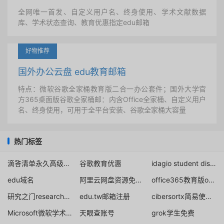
全网唯一首发、自定义用户名、终身使用、学术文献数据
库、学术状态查询、教育优惠指定edu邮箱
好物推荐
国外办公云盘 edu教育邮箱
特点：微软谷歌全家桶教育版二合一办公套件；国外大学官
方365桌面版谷歌全家桶邮：内含Office全家桶、自定义用户
名、终身使用，可用于全平台安装、谷歌全家桶大容量
热门标签
滴答清单永久高级会员
谷歌教育优惠
idagio student discount buy
edu域名
阿里云网盘资源免费分享论坛
office365教育版office桌面版取消
研究之门researchgate
edu.tw邮箱注册
cibersortx简易使用教程
Microsoft微软学术身份
天眼查账号
grok学生免费