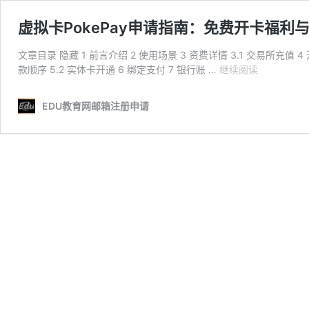
虚拟卡PokePay申请指南：免费开卡福利
文章目录 隐藏 1 前言介绍 2 使用场景 3 资费详情 3.1 交易所充值 4 开
虚
款顺序 5.2 实体卡开通 6 绑定支付 7 银行账 …
继续阅读
拟
卡
EDU教育网邮箱注册申请
PokePay
申
请
指
南：
免
费
开
卡
福
利
与
多
场