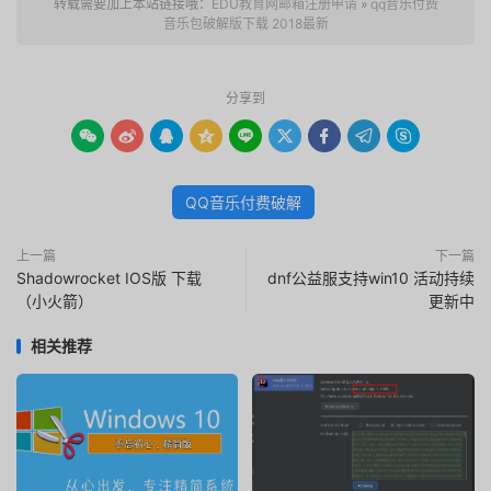
转载需要加上本站链接哦：
EDU教育网邮箱注册申请
»
qq音乐付费
音乐包破解版下载 2018最新
分享到









QQ音乐付费破解
上一篇
下一篇
Shadowrocket IOS版 下载
dnf公益服支持win10 活动持续
（小火箭）
更新中
相关推荐