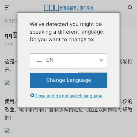


软件资源
正文

We've detected you might be
speaking a different language.
qq音乐付费音乐包破解版下载 2018最新
Do you want to change to:
2018-11-04
阅读(
3062
)
评论(0)
赞(
1
)

EN
这是一个qq音乐解析类的软件，不需要安装，直接就能打
开。
Change Language
Close and do not switch language
使用方法1.在浏览器上打开QQ音乐网页版，找到自己心仪的
歌曲、歌单和专辑，复制该网页链接（我这以阿姆新专辑为
例）