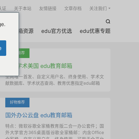

认证
关于本站
友情链接
文章存档
关注我们

ge.
edu邮箱资源
edu官方优选
edu优惠专题
e
吐血推荐
国外学术美国 edu教育邮箱
全网唯一首发、自定义用户名、终身使用、学术文
献数据库、学术状态查询、教育优惠指定edu邮箱
好物推荐
国外办公云盘 edu教育邮箱
特点：微软谷歌全家桶教育版二合一办公套件；国
外大学官方365桌面版谷歌全家桶邮：内含Office
全家桶、自定义用户名、终身使用，可用于全平台