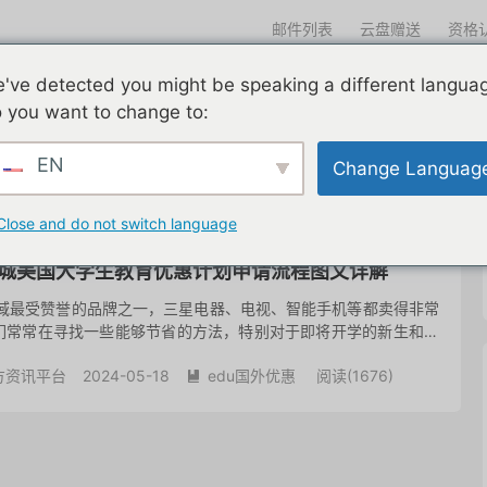
邮件列表
云盘赠送
资格
迎光临
've detected you might be speaking a different langua
们一直在努力
edu邮箱申请
edu邮箱资讯
edu优惠导航
 you want to change to:
EN
Change Languag
共 1 篇文章
Close and do not switch language
g商城美国大学生教育优惠计划申请流程图文详解
领域最受赞誉的品牌之一，三星电器、电视、智能手机等都卖得非常
们常常在寻找一些能够节省的方法，特别对于即将开学的新生和在
，三星确实为这部分预算紧张的人提供一系列轮换优惠，在长期的
方资讯平台
2024-05-18
edu国外优惠
阅读(
1676
)
