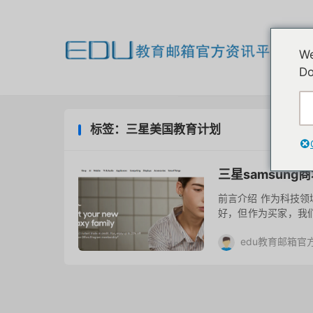
欢
We
我
Do
标签：三星美国教育计划
三星samsun
前言介绍 作为科技
好，但作为买家，我
校生来说。好消息是
edu教育邮箱官
返校促销中...