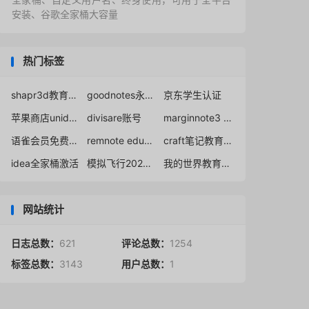
安装、谷歌全家桶大容量
热门标签
shapr3d教育许可证申请通过教程
goodnotes永久免破解使用
京东学生认证
苹果商店unidays验证学生身份
divisare账号
marginnote3 education code
语雀会员免费领取2023
remnote education
craft笔记教育优惠
idea全家桶激活
模拟飞行2020破解版下载
我的世界教育版介绍
网站统计
日志总数：
621
评论总数：
1254
标签总数：
3143
用户总数：
1