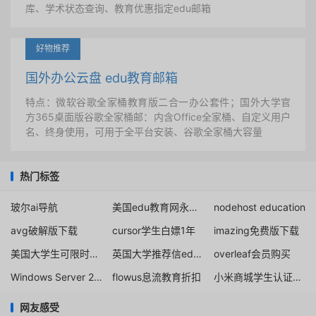
库、学术状态查询、教育优惠指定edu邮箱
好物推荐
国外办公云盘 edu教育邮箱
特点：微软谷歌全家桶教育版二合一办公套件；国外大学官
方365桌面版谷歌全家桶邮：内含Office全家桶、自定义用户
名、终身使用，可用于全平台安装、谷歌全家桶大容量
热门标签
玻尔ai导航
美国edu教育网永久校友邮箱免费申请注册
nodehost education
avg破解版下载
cursor学生白嫖1年
imazing免费版下载
美国大学生可限时免费订阅 Google One AI Premium 计划
英国大学推荐信edu邮箱免费注册申请
overleaf会员购买
Windows Server 2012
flowus息流教育折扣
小米商城学生认证优惠
网友感受