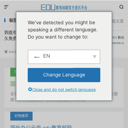


标签：哥伦比亚大学校友邮箱office365
共 1 篇文章
We've detected you might be
speaking a different language.
到底有没有office365教育版a1p桌面版永
Do you want to change to:
久免费的无管理员账号经验分享
edu邮箱资讯
阅读(
14560
)

EN
吐血推荐
Change Language
国外学术美国 edu教育邮箱
Close and do not switch language
全网唯一首发、自定义用户名、终身使用、学术文献数据
库、学术状态查询、教育优惠指定edu邮箱
好物推荐
国外办公云盘 edu教育邮箱