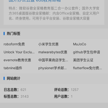
特点：微软谷歌全家桶教育版二合一办公套件；国外大学官
方365桌面版谷歌全家桶邮：内含Office全家桶、自定义用户
名、终身使用，可用于全平台安装、谷歌全家桶大容量
热门标签
roboform免费
小米学生优惠
MuJoCo
Unlock Your Exclusive Discount at Proton
malwarebytes优惠
github学生包申请
evernote教育优惠
中国苹果商店学生优惠
美团学生认证
tabnine插件
physionet学术邮箱注册
flutterflow免付费使用方法
网站统计
日志总数：
621
评论总数：
1257
标签总数：
3143
用户总数：
1