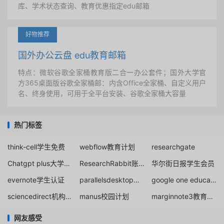
库、学术状态查询、教育优惠指定edu邮箱
好物推荐
国外办公云盘 edu教育邮箱
特点：微软谷歌全家桶教育版二合一办公套件；国外大学官
方365桌面版谷歌全家桶邮：内含Office全家桶、自定义用户
名、终身使用，可用于全平台安装、谷歌全家桶大容量
热门标签
think-cell学生免费
webflow教育计划
researchgate
Chatgpt plus大学生免费
ResearchRabbit账号注册
华尔街日报学生会员
evernote学生认证
parallelsdesktop教育优惠
google one education discount
sciencedirect机构邮箱账号
manus校园计划
marginnote3教育优惠申请
网友感受