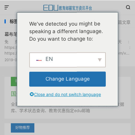


标签：幕布高级版
共 1 篇文章
We've detected you might be
speaking a different language.
幕布笔记高级版会员免费领取共405天
Do you want to change to:
免费领取幕布高级版 180天:
https://mubu.com/vip_present/niaoge2019 99天:
https://mubu.com/vip_present/modao 30天: https://mubu.com/v...
EN
2019-02-22
网络资源
阅读(
5462
)

Change Language
吐血推荐
国外学术美国 edu教育邮箱
Close and do not switch language
全网唯一首发、自定义用户名、终身使用、学术文献数据
库、学术状态查询、教育优惠指定edu邮箱
好物推荐