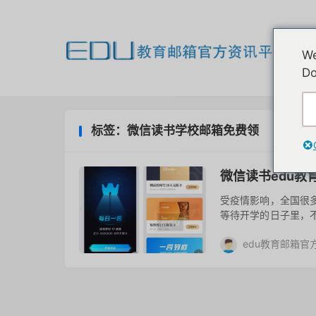
欢
We
我
Do
标签：微信读书学校邮箱免费领
微信读书edu教
受疫情影响，全国很
等待开学的日子里，
天无限卡，随时无限阅
edu教育邮箱官
“发...