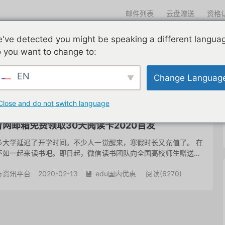
邮件列表
云盘赠送
资格
迎光临
've detected you might be speaking a different langua
们一直在努力
edu邮箱申请
edu邮箱资讯
edu优惠导航
 you want to change to:
EN
Change Languag
共 1 篇文章
Close and do not switch language
育网邮箱免费领取30天阅读卡2020首发
多大学延迟了开学时间。不少人一觉醒来，寒假时长又充值了。 在
不如一起来读书吧。即日起，微信读书团队向全国高校师生赠送30
读： 怎么领取30天无限卡？ 大家可以打开微信读书App，在
方资讯平台
2020-02-13
edu国内优惠
阅读(
6270
)
