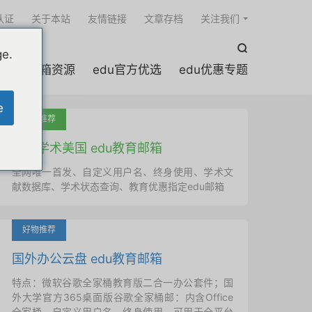

认证
关于本站
友情链接
文章存档
关注我们

ge.
edu邮箱资源
edu官方优选
edu优惠专题
e
吐血推荐
国外学术美国 edu教育邮箱
全网唯一首发、自定义用户名、终身使用、学术文
献数据库、学术状态查询、教育优惠指定edu邮箱
好物推荐
国外办公云盘 edu教育邮箱
特点：微软谷歌全家桶教育版二合一办公套件；国
外大学官方365桌面版谷歌全家桶邮：内含Office
全家桶、自定义用户名、终身使用，可用于全平台