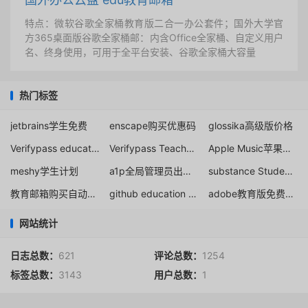
特点：微软谷歌全家桶教育版二合一办公套件；国外大学官
方365桌面版谷歌全家桶邮：内含Office全家桶、自定义用户
名、终身使用，可用于全平台安装、谷歌全家桶大容量
热门标签
jetbrains学生免费
enscape购买优惠码
glossika高级版价格
Verifypass education
Verifypass Teacher Discount
Apple Music苹果音乐大学生优惠验证
meshy学生计划
a1p全局管理员出售价格
substance Student license
教育邮箱购买自动发卡
github education free domain
adobe教育版免费申请
网站统计
日志总数：
621
评论总数：
1254
标签总数：
3143
用户总数：
1