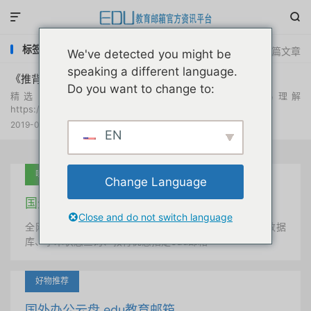


标签：推背图
共 1 篇文章
We've detected you might be
speaking a different language.
《推背图》金圣叹注释版本
Do you want to change to:
精选：《推背图》金圣叹注释版本，更加容易理解
https://fuliduo.lanzous.com/ibx194d本
2019-04-27
网络资源
阅读(
2908
)

EN
吐血推荐
Change Language
国外学术美国 edu教育邮箱
Close and do not switch language
全网唯一首发、自定义用户名、终身使用、学术文献数据
库、学术状态查询、教育优惠指定edu邮箱
好物推荐
国外办公云盘 edu教育邮箱