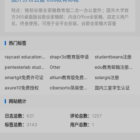
特点：微软谷歌全家桶教育版二合一办公套件；国外大学官
方365桌面版谷歌全家桶邮：内含Office全家桶、自定义用户
名、终身使用，可用于全平台安装、谷歌全家桶大容量
热门标签
raycast education discount
shapr3d教育版申请
studentbeans注册
pentesterlab student price
Otter
edu教育邮箱注册申请教程
smartgit免费许可证
altium教育版免费注册申请
solargis注册
axure10免费授权
cibersortx简易使用教程
国内三星学生认证
网站统计
日志总数：
621
评论总数：
1257
标签总数：
3143
用户总数：
1