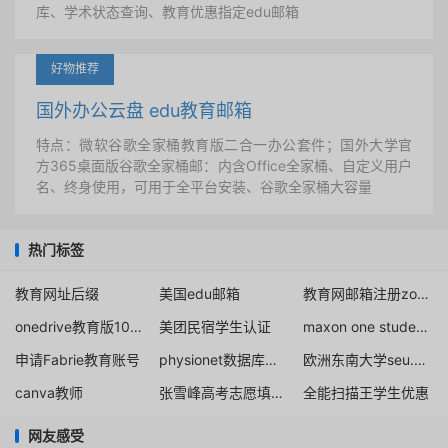
库、学术状态查询、教育优惠指定edu邮箱
好物推荐
国外办公云盘 edu教育邮箱
特点：微软谷歌全家桶教育版二合一办公套件；国外大学官
方365桌面版谷歌全家桶邮：内含Office全家桶、自定义用户
名、终身使用，可用于全平台安装、谷歌全家桶大容量
热门标签
教育网址后缀
美国edu邮箱
教育网邮箱注册zoom
onedrive教育版100g扩容方法
美团民宿学生认证
maxon one student license
申请Fabrie教育账号
physionet数据库注册方法
欧洲东南大学seu.edu.mk
canva教师
张雪峰高考志愿填报指南2021免费百度云盘
全能扫描王学生优惠
网友感受