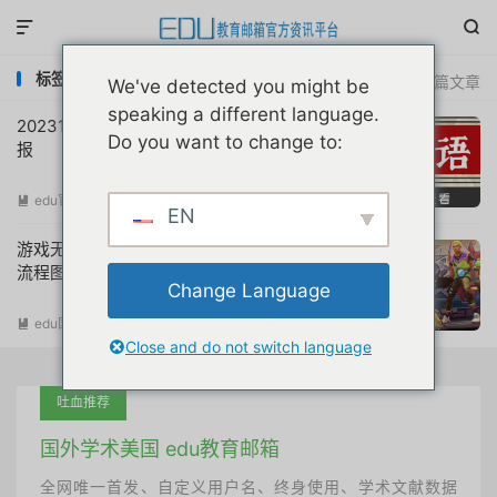


标签：无畏契约高校认证网址
共 2 篇文章
We've detected you might be
speaking a different language.
20231126互联网教育优惠申请注册动态简
Do you want to change to:
报
edu官方简报
阅读(
650
)

EN
游戏无畏契约高校认证瓦罗兰特详细原创
流程图文指导
Change Language
edu国内优惠
阅读(
19163
)

Close and do not switch language
吐血推荐
国外学术美国 edu教育邮箱
全网唯一首发、自定义用户名、终身使用、学术文献数据