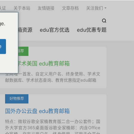

认证
关于本站
友情链接
文章存档
关注我们

ge.
edu邮箱资源
edu官方优选
edu优惠专题
e
吐血推荐
国外学术美国 edu教育邮箱
全网唯一首发、自定义用户名、终身使用、学术文
献数据库、学术状态查询、教育优惠指定edu邮箱
好物推荐
国外办公云盘 edu教育邮箱
特点：微软谷歌全家桶教育版二合一办公套件；国
外大学官方365桌面版谷歌全家桶邮：内含Office
全家桶、自定义用户名、终身使用，可用于全平台