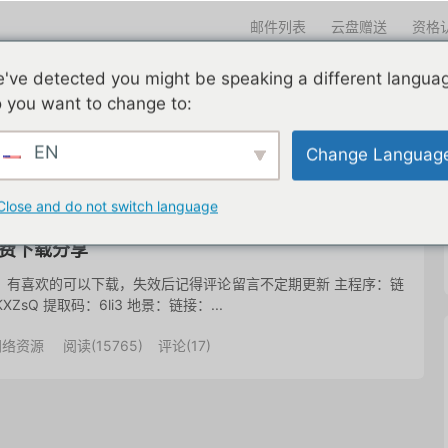
邮件列表
云盘赠送
资格
迎光临
've detected you might be speaking a different langua
们一直在努力
edu邮箱申请
edu邮箱资讯
edu优惠导航
 you want to change to:
EN
Change Languag
共 1 篇文章
Close and do not switch language
免费下载分享
等，有喜欢的可以下载，失效后记得评论留言不定期更新 主程序：链
BZ5LKXZsQ 提取码：6li3 地景：链接：...
网络资源
阅读(
15765
)
评论(17)