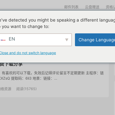
邮件列表
云盘赠送
资格
迎光临
've detected you might be speaking a different langua
们一直在努力
edu邮箱申请
edu邮箱资讯
edu优惠导航
 you want to change to:
EN
Change Languag
共 1 篇文章
Close and do not switch language
免费下载分享
等，有喜欢的可以下载，失效后记得评论留言不定期更新 主程序：链
BZ5LKXZsQ 提取码：6li3 地景：链接：...
网络资源
阅读(
15765
)