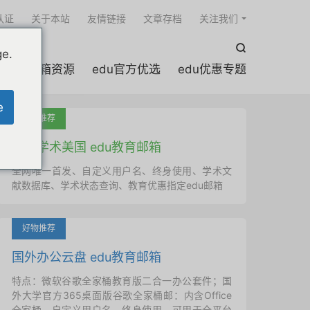

认证
关于本站
友情链接
文章存档
关注我们

ge.
edu邮箱资源
edu官方优选
edu优惠专题
e
吐血推荐
国外学术美国 edu教育邮箱
全网唯一首发、自定义用户名、终身使用、学术文
献数据库、学术状态查询、教育优惠指定edu邮箱
好物推荐
国外办公云盘 edu教育邮箱
特点：微软谷歌全家桶教育版二合一办公套件；国
外大学官方365桌面版谷歌全家桶邮：内含Office
全家桶、自定义用户名、终身使用，可用于全平台