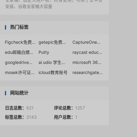
安装、谷歌全家桶大容量
热门标签
Figcheck免费查重
getepic免费注册
CaptureOnePro图片编辑软件官方教育优惠申请注册
edu邮箱白嫖office365
Putty
raycast education discount
googledrive无限容量
ai udio 学生半价
microsoft 365教育账号
mosek许可证免费下载
icloud教育账号
researchgate免费下载
网站统计
日志总数：
621
评论总数：
1257
标签总数：
3143
用户总数：
1