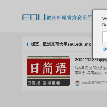
欢
We
我
Do
标签：欧洲东南大学seu.edu.mk
20211122
站务简报 对部分想
面进行ui界面美化。
态 暂无
edu教育邮箱官
去评论