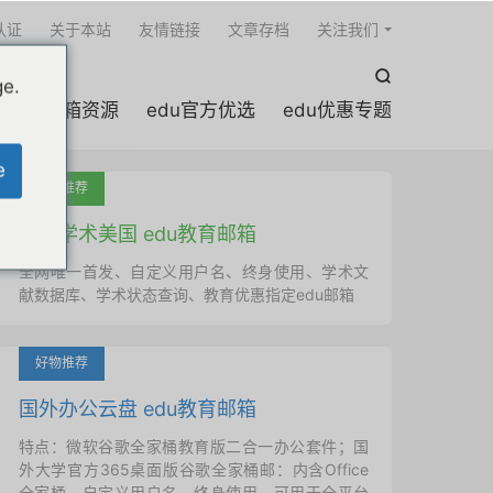

认证
关于本站
友情链接
文章存档
关注我们

ge.
edu邮箱资源
edu官方优选
edu优惠专题
e
吐血推荐
国外学术美国 edu教育邮箱
全网唯一首发、自定义用户名、终身使用、学术文
献数据库、学术状态查询、教育优惠指定edu邮箱
好物推荐
国外办公云盘 edu教育邮箱
特点：微软谷歌全家桶教育版二合一办公套件；国
外大学官方365桌面版谷歌全家桶邮：内含Office
全家桶、自定义用户名、终身使用，可用于全平台