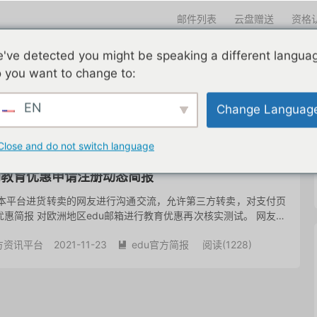
邮件列表
云盘赠送
资格
迎光临
've detected you might be speaking a different langua
们一直在努力
edu邮箱申请
edu邮箱资讯
edu优惠导航
 you want to change to:
EN
Change Languag
共 1 篇文章
Close and do not switch language
互联网教育优惠申请注册动态简报
在本平台进货转卖的网友进行沟通交流，允许第三方转卖，对支付页
 优惠简报 对欧洲地区edu邮箱进行教育优惠再次核实测试。 网友动
方资讯平台
2021-11-23
edu官方简报
阅读(
1228
)
