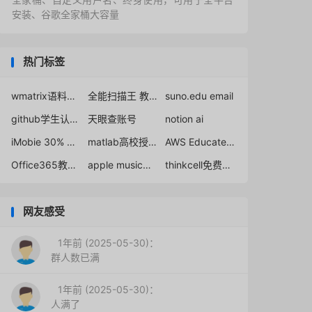
安装、谷歌全家桶大容量
热门标签
wmatrix语料库账号
全能扫描王 教育邮箱
suno.edu email
github学生认证最新方法
天眼查账号
notion ai
iMobie 30% Student Discount
matlab高校授权申请
AWS Educate帐号学生认证
Office365教育版免费申请
apple music大学生认证
thinkcell免费破解获取教程
网友感受
1年前 (2025-05-30)：
群人数已满
1年前 (2025-05-30)：
人满了