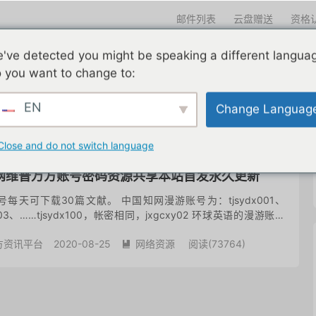
邮件列表
云盘赠送
资格
迎光临
've detected you might be speaking a different langua
们一直在努力
edu邮箱申请
edu邮箱资讯
edu优惠导航
 you want to change to:
EN
Change Languag
共 1 篇文章
Close and do not switch language
网维普万方账号密码资源共享本站首发永久更新
号每天可下载30篇文献。 中国知网漫游账号为：tjsydx001、
ydx003、……tjsydx100，帐密相同，jxgcxy02 环球英语的漫游账号
户名：tjsydx...
方资讯平台
2020-08-25
网络资源
阅读(
73764
)
