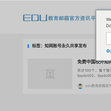
欢
We
我
Do
标签：知网账号永久共享发布
免费中国校外知
共计100个，每个账
tjsydx002、tjs
为：（ PC端漫游账号：用
edu教育邮箱官
评论(10)