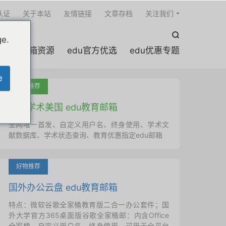

认证
关于本站
友情链接
文章存档
关注我们

ge.
edu邮箱资源
edu官方优选
edu优惠专题
e
吐血推荐
国外学术美国 edu教育邮箱
全网唯一首发、自定义用户名、终身使用、学术文
献数据库、学术状态查询、教育优惠指定edu邮箱
好物推荐
国外办公云盘 edu教育邮箱
特点：微软谷歌全家桶教育版二合一办公套件；国
外大学官方365桌面版谷歌全家桶邮：内含Office
全家桶、自定义用户名、终身使用，可用于全平台