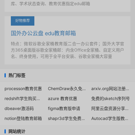
库、学术状态查询、教育优惠指定edu邮箱
好物推荐
国外办公云盘 edu教育邮箱
特点：微软谷歌全家桶教育版二合一办公套件；国外大学官
方365桌面版谷歌全家桶邮：内含Office全家桶、自定义用户
名、终身使用，可用于全平台安装、谷歌全家桶大容量
热门标签
processon教育优惠
ChemDraw永久免费下载
arxiv.org网站注册方法
redshift学生购买网站
azure 教育优惠
免费的sketch序列号
dbeaver激活码
figma教育版申请
阿里云盘资源分享网站
notion登陆教育邮箱
shapr3d学生免费新手指导
Autocad学生版教育资格官方申请
网站统计