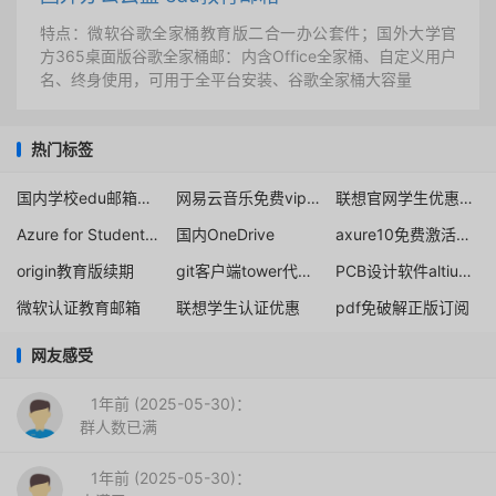
特点：微软谷歌全家桶教育版二合一办公套件；国外大学官
方365桌面版谷歌全家桶邮：内含Office全家桶、自定义用户
名、终身使用，可用于全平台安装、谷歌全家桶大容量
热门标签
国内学校edu邮箱注册
网易云音乐免费vip兑换码领取
联想官网学生优惠通道
Azure for Students 申请注册
国内OneDrive
axure10免费激活分享
origin教育版续期
git客户端tower代码管理工具education教育授权免费申请
PCB设计软件altium designer学生版教育认证免费申请
微软认证教育邮箱
联想学生认证优惠
pdf免破解正版订阅
网友感受
1年前 (2025-05-30)：
群人数已满
1年前 (2025-05-30)：