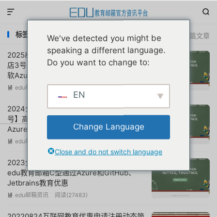


标签：azure教育邮箱
共 5 篇文章
We've detected you might be
speaking a different language.
2025&2026全年更新：用户亲测使用【镇
Do you want to change to:
店3号】高端美国edu教育邮箱A型通过微
软Azure和GitHub学生包教育优惠案例集
合
edu邮箱资讯
阅读(
9386
)

EN
2024全年更新：用户亲测使用【镇店3
号】高端美国edu教育邮箱A型通过微软
Change Language
Azure和GitHub学生包教育优惠案例集合
edu邮箱资讯
阅读(
14769
)

Close and do not switch language
2023全年更新：大神亲测使用高端美国
edu教育邮箱C型通过Azure和GitHub、
Jetbrains教育优惠
edu邮箱资讯
阅读(
27483
)

20220824互联网教育优惠申请注册动态简