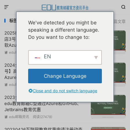


标签：azure for students 教育邮箱
共 8 篇文章
We've detected you might be
speaking a different language.
2025&2026全年更新：用户亲测使用【镇
Do you want to change to:
店3号】高端美国edu教育邮箱A型通过微
软Azure和GitHub学生包教育优惠案例集
合
edu邮箱资讯
阅读(
9358
)

EN
2024全年更新：用户亲测使用【镇店3
号】高端美国edu教育邮箱A型通过微软
Change Language
Azure和GitHub学生包教育优惠案例集合
edu邮箱资讯
阅读(
14760
)

Close and do not switch language
2023全年更新：大神亲测使用高端美国
edu教育邮箱C型通过Azure和GitHub、
Jetbrains教育优惠
edu邮箱资讯
阅读(
27478
)

20230426互联网教育优惠申请注册动态