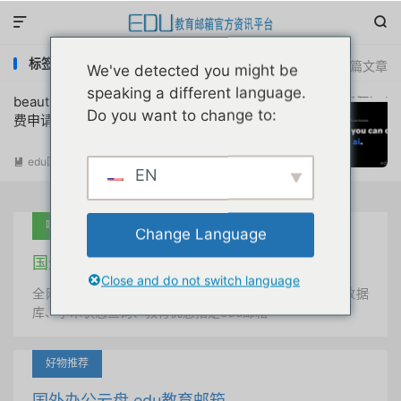


标签：beautiful.ai教育优惠计划
共 1 篇文章
We've detected you might be
speaking a different language.
beautiful.ai文稿演示工具edu教育邮箱免
Do you want to change to:
费申请1年PRO订阅图文教程
edu国外优惠
阅读(
1954
)

EN
吐血推荐
Change Language
国外学术美国 edu教育邮箱
Close and do not switch language
全网唯一首发、自定义用户名、终身使用、学术文献数据
库、学术状态查询、教育优惠指定edu邮箱
好物推荐
国外办公云盘 edu教育邮箱