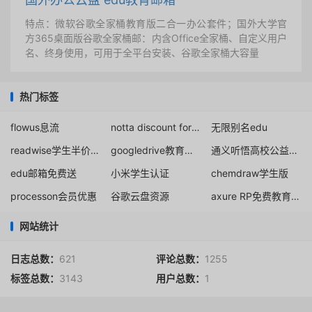
特点：微软谷歌全家桶教育版二合一办公套件；国外大学官
方365桌面版谷歌全家桶邮：内含Office全家桶、自定义用户
名、终身使用，可用于全平台安装、谷歌全家桶大容量
热门标签
flowus息流
notta discount for students
无限别名edu
readwise学生半价折扣
googledrive教育无限团队盘
通义听悟高校公益计划
edu邮箱免费送
小米学生认证
chemdraw学生版
processon会员优惠
谷歌云盘资源
axure RP免费教育授权申请教程
网站统计
日志总数：
621
评论总数：
1255
标签总数：
3143
用户总数：
1