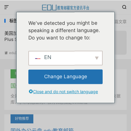


标签：Chatgpt plus大学生免费
共 1 篇文章
We've detected you might be
speaking a different language.
美国加拿大高校在校学生免费获取Chatgpt
Do you want to change to:
Plus Student两个月学生优惠教程
edu国外优惠
阅读(
15044
)

EN
吐血推荐
Change Language
国外学术美国 edu教育邮箱
Close and do not switch language
全网唯一首发、自定义用户名、终身使用、学术文献数据
库、学术状态查询、教育优惠指定edu邮箱
好物推荐
国外办公云盘 edu教育邮箱