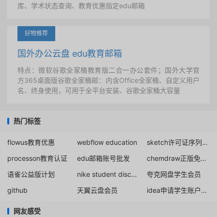
库、学术状态查询、教育优惠指定edu邮箱
好物推荐
国外办公云盘 edu教育邮箱
特点：微软谷歌全家桶教育版二合一办公套件；国外大学官
方365桌面版谷歌全家桶邮：内含Office全家桶、自定义用户
名、终身使用，可用于全平台安装、谷歌全家桶大容量
热门标签
flowus教育优惠
webflow education
sketch许可证序列号免费提供
processon教育认证
edu邮箱账号批发
chemdraw正版免破解
语雀公益版计划
nike student discount
夸克网盘学生会员
github
天翼云盘会员
idea申请学生账户edu邮箱
网友感受