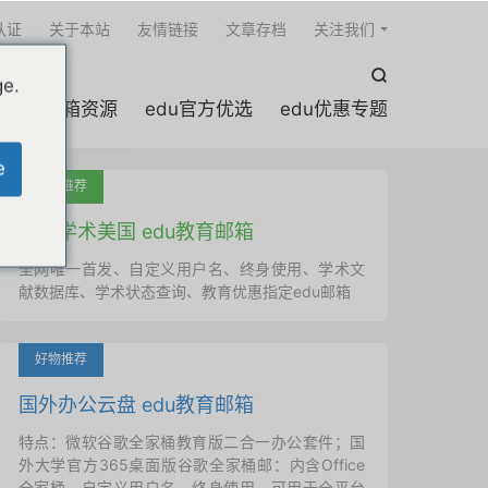

认证
关于本站
友情链接
文章存档
关注我们

ge.
edu邮箱资源
edu官方优选
edu优惠专题
e
吐血推荐
国外学术美国 edu教育邮箱
全网唯一首发、自定义用户名、终身使用、学术文
献数据库、学术状态查询、教育优惠指定edu邮箱
好物推荐
国外办公云盘 edu教育邮箱
特点：微软谷歌全家桶教育版二合一办公套件；国
外大学官方365桌面版谷歌全家桶邮：内含Office
全家桶、自定义用户名、终身使用，可用于全平台