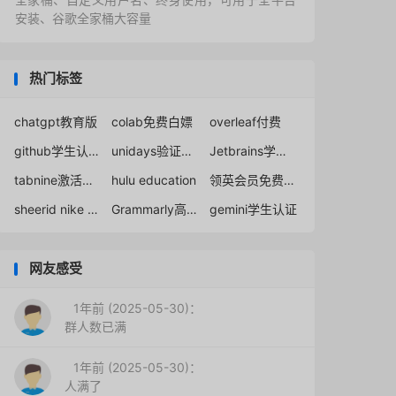
安装、谷歌全家桶大容量
热门标签
chatgpt教育版
colab免费白嫖
overleaf付费
github学生认证最新方法
unidays验证学生身份
Jetbrains学生认证无限续期
tabnine激活码免破解教育许可证
hulu education
领英会员免费领取
sheerid nike student
Grammarly高级版免费获取下载
gemini学生认证
网友感受
1年前 (2025-05-30)：
群人数已满
1年前 (2025-05-30)：
人满了