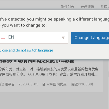
邮件列表
云盘赠送
资格
迎光临
've detected you might be speaking a different langua
们一直在努力
edu邮箱申请
edu邮箱资讯
edu优惠导航
 you want to change to:
EN
Change Languag
共 1 篇文章
Close and do not switch language
网络套餐edu教育网邮箱免费使用1年教程
分享的好处，就是能一对一接触到网友的真实需求和最新的教育优惠
网友投稿分享。 GLaDOS用于教育：建立开放思想和开放社会
tion可帮助学生，教师和学校找到他们掌握网络所需的工具...
方资讯平台
2020-03-05
edu国内优惠
阅读(
130568
)
