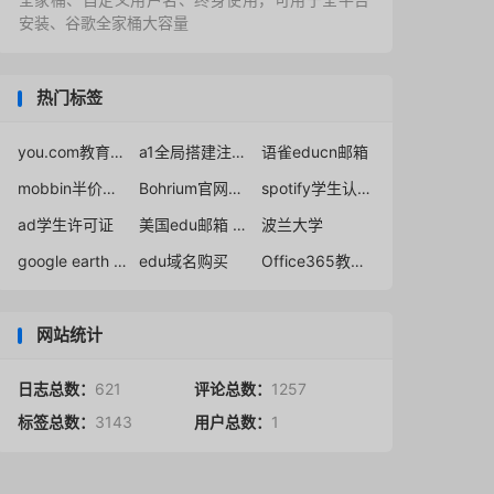
安装、谷歌全家桶大容量
热门标签
you.com教育计划
a1全局搭建注册申请
语雀educn邮箱
mobbin半价教育折扣
Bohrium官网入口
spotify学生认证不成功解决办法教程
ad学生许可证
美国edu邮箱 Office365
波兰大学
google earth engine账号申请不通过官方解决网站
edu域名购买
Office365教育版免费申请
网站统计
日志总数：
621
评论总数：
1257
标签总数：
3143
用户总数：
1