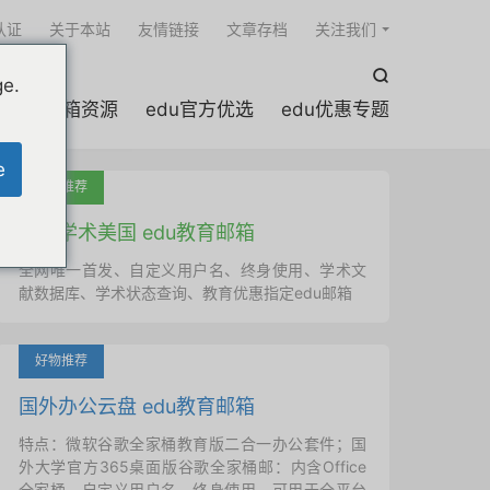

认证
关于本站
友情链接
文章存档
关注我们

ge.
edu邮箱资源
edu官方优选
edu优惠专题
e
吐血推荐
国外学术美国 edu教育邮箱
全网唯一首发、自定义用户名、终身使用、学术文
献数据库、学术状态查询、教育优惠指定edu邮箱
好物推荐
国外办公云盘 edu教育邮箱
特点：微软谷歌全家桶教育版二合一办公套件；国
外大学官方365桌面版谷歌全家桶邮：内含Office
全家桶、自定义用户名、终身使用，可用于全平台