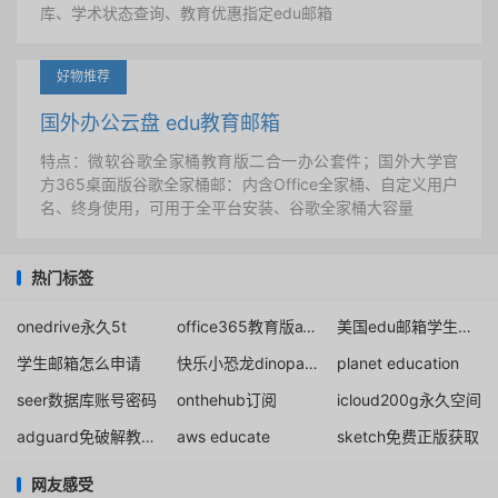
库、学术状态查询、教育优惠指定edu邮箱
好物推荐
国外办公云盘 edu教育邮箱
特点：微软谷歌全家桶教育版二合一办公套件；国外大学官
方365桌面版谷歌全家桶邮：内含Office全家桶、自定义用户
名、终身使用，可用于全平台安装、谷歌全家桶大容量
热门标签
onedrive永久5t
office365教育版a1p桌面版永久免费的无管理员账号
美国edu邮箱学生证明
学生邮箱怎么申请
快乐小恐龙dinopaws
planet education
seer数据库账号密码
onthehub订阅
icloud200g永久空间
adguard免破解教育授权下载
aws educate
sketch免费正版获取
网友感受