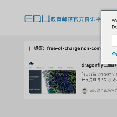
欢
We
我
Do
标签：free-of-charge non-commercial l
dragonfl
前言介绍 Dragonf
开发先进的 3D 可视
执行复杂的图像分析，
edu教育邮箱官