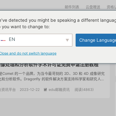
邮件列表
云盘赠送
资格
迎光临
've detected you might be speaking a different langua
们一直在努力
edu邮箱申请
edu邮箱资讯
edu优惠导航
 you want to change to:
EN
Change Languag
icense for Dragonfly
共 1 篇文章
Close and do not switch language
y三维图像处理和分析软件学术许可证免费申请注册教程
ly 是Comet 的一个品牌，为当今最苛刻的 2D、3D 和 4D 成像研究
化和分析软件。Dragonfly 的软件解决方案支持科学家和研究人员
并支持工业客户以可重复、可靠...
方资讯平台
2023-12-22
edu邮箱资讯
阅读(
4863
)
