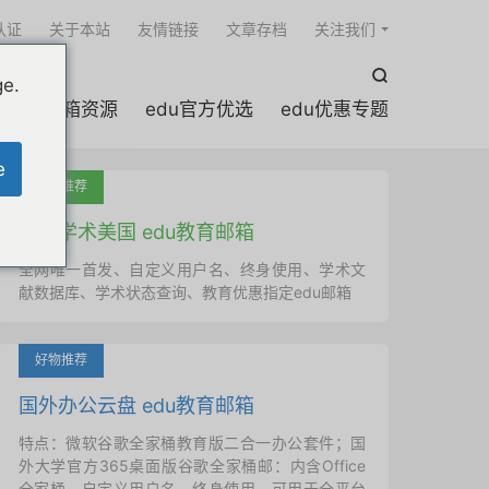

认证
关于本站
友情链接
文章存档
关注我们

ge.
edu邮箱资源
edu官方优选
edu优惠专题
e
吐血推荐
国外学术美国 edu教育邮箱
全网唯一首发、自定义用户名、终身使用、学术文
献数据库、学术状态查询、教育优惠指定edu邮箱
好物推荐
国外办公云盘 edu教育邮箱
特点：微软谷歌全家桶教育版二合一办公套件；国
外大学官方365桌面版谷歌全家桶邮：内含Office
全家桶、自定义用户名、终身使用，可用于全平台