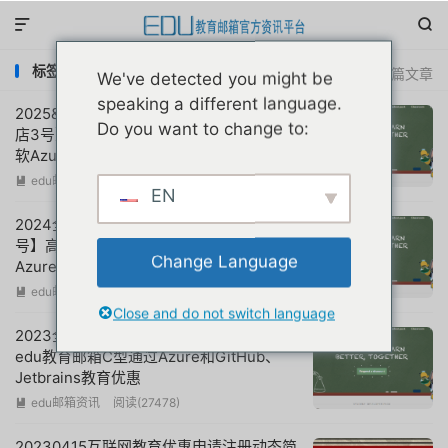


标签：github申请学生包
共 7 篇文章
We've detected you might be
speaking a different language.
2025&2026全年更新：用户亲测使用【镇
Do you want to change to:
店3号】高端美国edu教育邮箱A型通过微
软Azure和GitHub学生包教育优惠案例集
合
edu邮箱资讯
阅读(
9360
)

EN
2024全年更新：用户亲测使用【镇店3
号】高端美国edu教育邮箱A型通过微软
Change Language
Azure和GitHub学生包教育优惠案例集合
edu邮箱资讯
阅读(
14764
)

Close and do not switch language
2023全年更新：大神亲测使用高端美国
edu教育邮箱C型通过Azure和GitHub、
Jetbrains教育优惠
edu邮箱资讯
阅读(
27478
)

20230415互联网教育优惠申请注册动态简