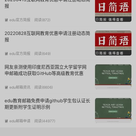
报
edu官方简报
阅读(
872
)

20220828互联网教育优惠申请注册动态简
报
edu官方简报
阅读(
649
)

网友亲测使用印度尼西亚国立大学留学网
申邮箱成功获取GitHub等高级教育优惠
edu邮箱资讯
阅读(
6606
)

edu教育邮箱免费申请github学生包认证长
期更新附学生证明示例
edu邮箱申请
阅读(
44977
)
