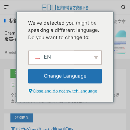


标签：grammarly education discount
共 1 篇文章
We've detected you might be
speaking a different language.
Grammarly在线英文润色工具免付费高级
Do you want to change to:
版高校免费专用申请注册教程
edu邮箱资讯
阅读(
29022
)

EN
吐血推荐
Change Language
国外学术美国 edu教育邮箱
Close and do not switch language
全网唯一首发、自定义用户名、终身使用、学术文献数据
库、学术状态查询、教育优惠指定edu邮箱
好物推荐
国外办公云盘 edu教育邮箱