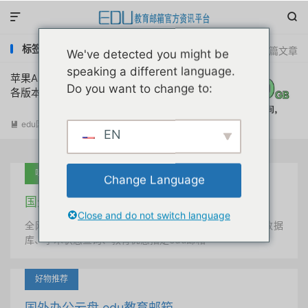


标签：icloud200g教育版永久空间
共 1 篇文章
We've detected you might be
speaking a different language.
苹果Apple iCloud教育版200GB云盘账号
Do you want to change to:
各版本激活全网评测分享
edu国外优惠
阅读(
16485
)

EN
吐血推荐
Change Language
国外学术美国 edu教育邮箱
Close and do not switch language
全网唯一首发、自定义用户名、终身使用、学术文献数据
库、学术状态查询、教育优惠指定edu邮箱
好物推荐
国外办公云盘 edu教育邮箱