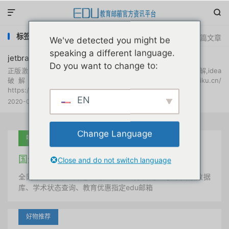


标签：idea edu 2020
共 1 篇文章
We've detected you might be
speaking a different language.
jetbrains idea全家桶软件认证激活码汇总贴永久更新
Do you want to change to:
正版激活码地址长期更新 intellij idea注册码,idea激活码,idea破解,idea
破解插件,idea注册码在线生成 http://idea.javatiku.cn/
https://www.ajihuo.com/idea/42...
EN
2020-04-19
网络资源
阅读(
8407
)

Change Language
吐血推荐
国外学术美国 edu教育邮箱
Close and do not switch language
全网唯一首发、自定义用户名、终身使用、学术文献数据
库、学术状态查询、教育优惠指定edu邮箱
好物推荐