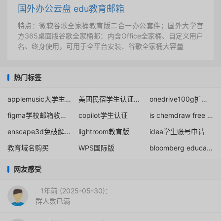
国外办公云盘 edu教育邮箱
特点：微软谷歌全家桶教育版二合一办公套件；国外大学官
方365桌面版谷歌全家桶邮：内含Office全家桶、自定义用户
名、终身使用，可用于全平台安装、谷歌全家桶大容量
热门标签
applemusic大学生验证
美团民宿学生认证edu邮箱
onedrive100g扩容计划
figma学校邮箱收不到邮件解决办法
copilot学生认证
is chemdraw free for students
enscape3d免破解教育优惠
lightroom教育版
idea学生账号申请
教育域名购买
WPS国际版
bloomberg education
网友感受
1年前 (2025-05-30)：
群人数已满