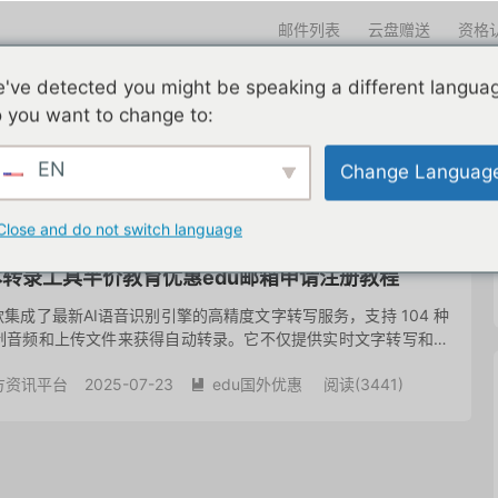
邮件列表
云盘赠送
资格
迎光临
've detected you might be speaking a different langua
们一直在努力
edu邮箱申请
edu邮箱资讯
edu优惠导航
 you want to change to:
EN
Change Languag
共 1 篇文章
Close and do not switch language
文本转录工具半价教育优惠edu邮箱申请注册教程
一款集成了最新AI语音识别引擎的高精度文字转写服务，支持 104 种
制音频和上传文件来获得自动转录。它不仅提供实时文字转写和翻
5小时的音频文件转换成文本。Notta适用于处理会议...
方资讯平台
2025-07-23
edu国外优惠
阅读(
3441
)
