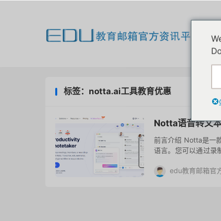
欢
We
我
Do
标签：notta.ai工具教育优惠
Notta语音转
前言介绍 Notta是
语言。您可以通过录
译功能，还能快速将长达
edu教育邮箱官
去评论