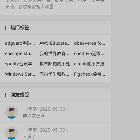
安装、谷歌全家桶大容量
热门标签
adguard免破解教育授权下载
AWS Educate帐号学生认证
dbeaveree for mac激活
enscape student license
我的世界教育版专用EDU
onedrive无限容量
spotify音乐学生会员
教育邮箱的用处
citeab使用方法
Windows Server 2012
面向学生和教师的qt教育许可证
Figcheck免费查重分享
网友感受
1年前 (2025-05-30)：
群人数已满
1年前 (2025-05-30)：
人满了