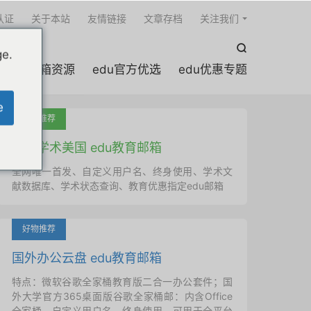

认证
关于本站
友情链接
文章存档
关注我们

ge.
edu邮箱资源
edu官方优选
edu优惠专题
e
吐血推荐
国外学术美国 edu教育邮箱
全网唯一首发、自定义用户名、终身使用、学术文
献数据库、学术状态查询、教育优惠指定edu邮箱
好物推荐
国外办公云盘 edu教育邮箱
特点：微软谷歌全家桶教育版二合一办公套件；国
外大学官方365桌面版谷歌全家桶邮：内含Office
全家桶、自定义用户名、终身使用，可用于全平台