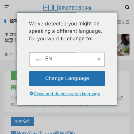


标签：office 365 student price
共 1 篇文章
We've detected you might be
speaking a different language.
microsoft365个人版大学生订阅验证教育
Do you want to change to:
优惠申请注册教程
edu国内优惠
阅读(
13644
)

EN
吐血推荐
Change Language
国外学术美国 edu教育邮箱
Close and do not switch language
全网唯一首发、自定义用户名、终身使用、学术文献数据
库、学术状态查询、教育优惠指定edu邮箱
好物推荐
国外办公云盘 edu教育邮箱