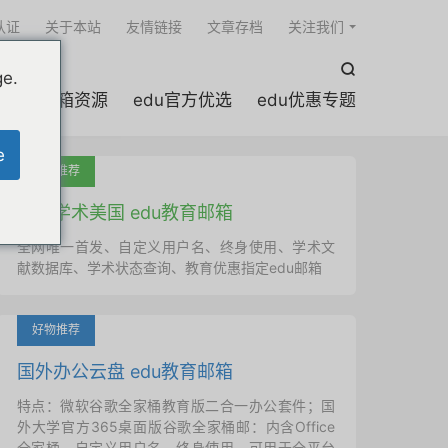

认证
关于本站
友情链接
文章存档
关注我们

ge.
edu邮箱资源
edu官方优选
edu优惠专题
e
吐血推荐
国外学术美国 edu教育邮箱
全网唯一首发、自定义用户名、终身使用、学术文
献数据库、学术状态查询、教育优惠指定edu邮箱
好物推荐
国外办公云盘 edu教育邮箱
特点：微软谷歌全家桶教育版二合一办公套件；国
外大学官方365桌面版谷歌全家桶邮：内含Office
全家桶、自定义用户名、终身使用，可用于全平台