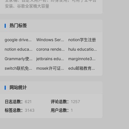
安装、谷歌全家桶大容量
热门标签
google drive团队盘
Windows Server 2012
notion学生注册
notion education email address
corona renderer licensing
hulu education discount
Grammarly使用方法
jetbrains edu free email
marginnote3教育优惠申请
switch联机免费加速
mosek许可证申请
edu邮箱教育官方中文发卡
网站统计
日志总数：
621
评论总数：
1257
标签总数：
3143
用户总数：
1