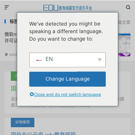


标签：office365教育版a5
共 1 篇文章
We've detected you might be
speaking a different language.
微软microsoft 365版copilot对拥有A3/A5
Do you want to change to:
许可证的高校4月1日免费使用
edu国外优惠
阅读(
3652
)

EN
吐血推荐
Change Language
国外学术美国 edu教育邮箱
Close and do not switch language
全网唯一首发、自定义用户名、终身使用、学术文献数据
库、学术状态查询、教育优惠指定edu邮箱
好物推荐
国外办公云盘 edu教育邮箱