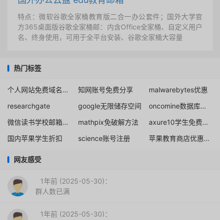
特点：微软谷歌全家桶教育版二合一办公套件；国外大学官
方365桌面版谷歌全家桶邮：内含Office全家桶、自定义用户
名、终身使用，可用于全平台安装、谷歌全家桶大容量
热门标签
个人网站免费域名注册
知网账号免费分享
malwarebytes优惠
researchgate
google无限储存空间
oncomine数据库账号非分享购买独享
微信读书学校邮箱免费领
mathpix免破解方法
axure10学生免费认证
国内苹果学生折扣
science账号注册
苹果教育商店优惠资格验证
网友感受
1年前 (2025-05-30)：
群人数已满
1年前 (2025-05-30)：