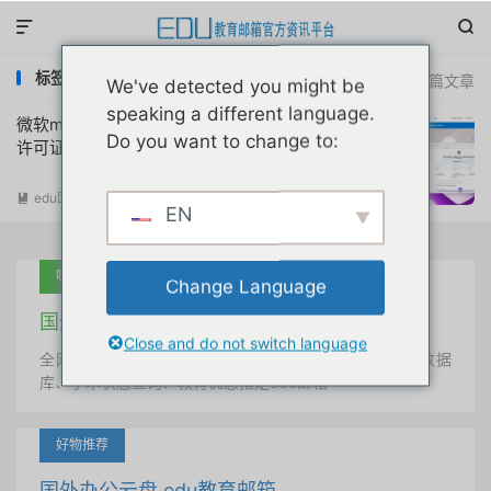


标签：office365 A3/A5许可证可免费用Copilot
共 1 篇文章
We've detected you might be
speaking a different language.
微软microsoft 365版copilot对拥有A3/A5
Do you want to change to:
许可证的高校4月1日免费使用
edu国外优惠
阅读(
3655
)

EN
吐血推荐
Change Language
国外学术美国 edu教育邮箱
Close and do not switch language
全网唯一首发、自定义用户名、终身使用、学术文献数据
库、学术状态查询、教育优惠指定edu邮箱
好物推荐
国外办公云盘 edu教育邮箱