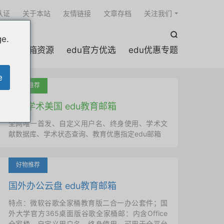

认证
关于本站
友情链接
文章存档
关注我们

ge.
edu邮箱资源
edu官方优选
edu优惠专题
e
吐血推荐
国外学术美国 edu教育邮箱
全网唯一首发、自定义用户名、终身使用、学术文
献数据库、学术状态查询、教育优惠指定edu邮箱
好物推荐
国外办公云盘 edu教育邮箱
特点：微软谷歌全家桶教育版二合一办公套件；国
外大学官方365桌面版谷歌全家桶邮：内含Office
全家桶、自定义用户名、终身使用，可用于全平台