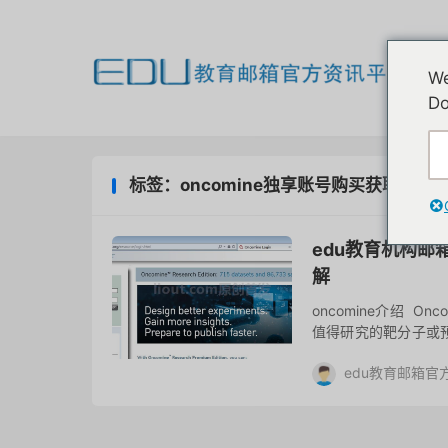
欢
We
我
Do
标签：oncomine独享账号购买获取
edu教育机构邮
解
oncomine介绍 
值得研究的靶分子或
作为某种肿瘤的潜在标
edu教育邮箱官