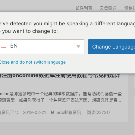
邮件列表
云盘赠送
资格
迎光临
've detected you might be speaking a different langua
们一直在努力
edu邮箱申请
edu邮箱资讯
edu优惠导航
 you want to change to:
EN
Change Languag
共 1 篇文章
Close and do not switch language
箱注册oncomine数据库注册使用教程与常见问题详
Oncomine是肿瘤领域中一个经典的样本数据库，能帮助我们筛选一些
预测表型，如果你获得了一个肿瘤差异表达基因，想研究其是否可
志物和靶点，又怕做实验会得到阴性结果，浪费时间和金钱...
方资讯平台
2019-02-21
edu邮箱资讯
阅读(
22721
)
