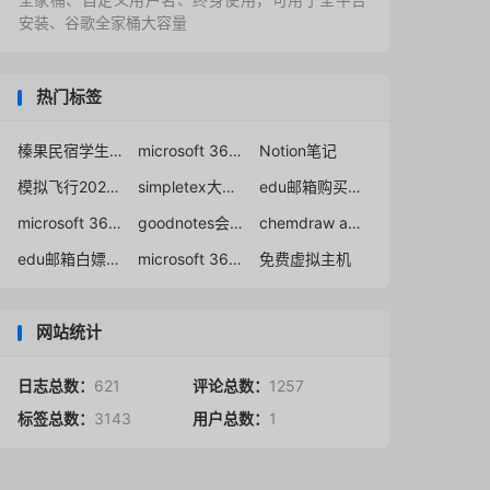
安装、谷歌全家桶大容量
热门标签
榛果民宿学生认证
microsoft 365 education a5购买
Notion笔记
模拟飞行2020中文免费下载
simpletex大学生免费
edu邮箱购买渠道
microsoft 365 education a3购买
goodnotes会员免费使用
chemdraw activation code
edu邮箱白嫖office365
microsoft 365教育版office桌面版
免费虚拟主机
网站统计
日志总数：
621
评论总数：
1257
标签总数：
3143
用户总数：
1