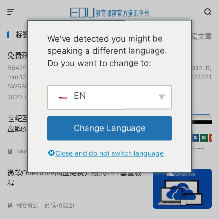


标签：onedrive永久1t
共 6 篇文章
We've detected you might be
speaking a different language.
免费获取OneDrive 5T账号2020分享附带云盘挂载
Do you want to change to:
R847FZVGK@365pan.in; mm.123321 7FNLHSIOP@365pan.in;
mm.123321 XGZOAPJCN@365pan.in; mm.123321
5W6BC4X3E@365pan.in; mm.123...
EN
2020-05-11
网络资源
阅读(
11988
)

世纪互联在线版office365及OneDrive云
Change Language
盘购买注册申请普及教程首发
edu邮箱资讯
阅读(
48554
)

Close and do not switch language
微软OneDrive网盘免费升级到25T容量教
程
网络资源
阅读(
9622
)
