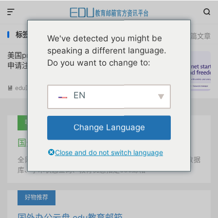


标签：Proton Mail Plus 50% off
共 1 篇文章
We've detected you might be
speaking a different language.
美国proton全家桶服务学生专享教育折扣
Do you want to change to:
申请注册教程
edu国外优惠
阅读(
3345
)

EN
吐血推荐
Change Language
国外学术美国 edu教育邮箱
Close and do not switch language
全网唯一首发、自定义用户名、终身使用、学术文献数据
库、学术状态查询、教育优惠指定edu邮箱
好物推荐
国外办公云盘 edu教育邮箱