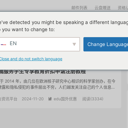
邮件列表
云盘赠送
资格
迎光临
've detected you might be speaking a different langua
们一直在努力
edu邮箱申请
edu邮箱资讯
edu优惠导航
 you want to change to:
EN
Change Languag
共 1 篇文章
Close and do not switch language
全家桶服务学生专享教育折扣申请注册教程
 成立于 2014 年，由几位在欧洲核子研究中心相识的科学家创办，在今
泄露和隐私侵犯的事件层出不穷，人们越发关注自己的个人信息安
 提供了一种解决方案，确保用户的通信保持私密和安...
方资讯平台
2024-11-20
edu国外优惠
阅读(
3334
)
