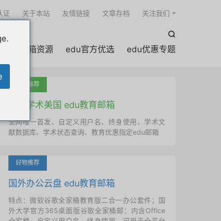

认证
关于本站
友情链接
文章存档
关注我们

ge.
edu邮箱资源
edu官方优选
edu优惠专题
e
吐血推荐
国外学术美国 edu教育邮箱
全网唯一首发、自定义用户名、终身使用、学术文
献数据库、学术状态查询、教育优惠指定edu邮箱
好物推荐
国外办公云盘 edu教育邮箱
特点：微软谷歌全家桶教育版二合一办公套件；国
外大学官方365桌面版谷歌全家桶邮：内含Office
全家桶、自定义用户名、终身使用，可用于全平台