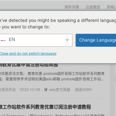
邮件列表
云盘赠送
资格
迎光临
've detected you might be speaking a different langua
们一直在努力
edu邮箱申请
edu邮箱资讯
edu优惠导航
 you want to change to:
EN
Change Languag
共 2 篇文章
Close and do not switch language
互联网教育优惠申请注册动态简报
优惠资讯文章。 教育优惠 protools国外音频工作站软件系列教育
需要用带学术证明的美国edu邮箱 protools国外音频工作站软
申请教程 美国Weee生鲜电商购物平台留...
方资讯平台
2023-12-09
edu官方简报
阅读(
696
)

国外音频工作站软件系列教育优惠订阅注册申请教程
vid Technology（原Digidesign）为Windows和macOS开发的数