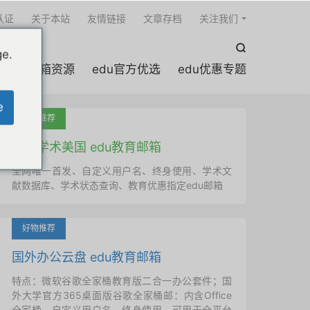

认证
关于本站
友情链接
文章存档
关注我们

ge.
edu邮箱资源
edu官方优选
edu优惠专题
e
吐血推荐
国外学术美国 edu教育邮箱
全网唯一首发、自定义用户名、终身使用、学术文
献数据库、学术状态查询、教育优惠指定edu邮箱
好物推荐
国外办公云盘 edu教育邮箱
特点：微软谷歌全家桶教育版二合一办公套件；国
外大学官方365桌面版谷歌全家桶邮：内含Office
全家桶、自定义用户名、终身使用，可用于全平台