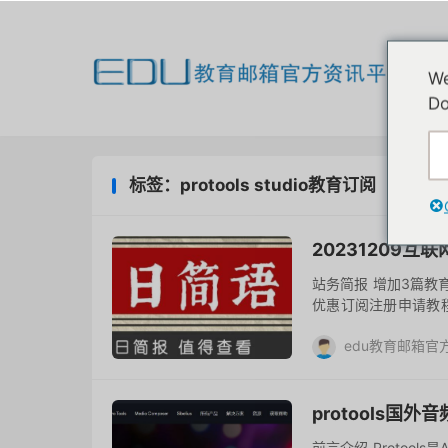
欢
We
我
Do
标签：protools studio教育订阅
20231209
站务简报 增加3篇教育
优惠订阅注册申请教程，
件系列教育优惠订阅注册
edu教育邮箱官
去评论
protools
前言介绍 Protools是A