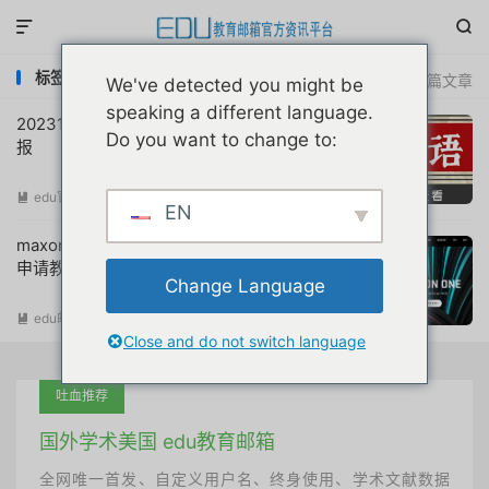


标签：redshift教育版edu邮箱注册
共 2 篇文章
We've detected you might be
speaking a different language.
20231126互联网教育优惠申请注册动态简
Do you want to change to:
报
edu官方简报
阅读(
650
)

EN
maxon one&redshift软件教育许可证注册
申请教程
Change Language
edu邮箱资讯
阅读(
9563
)

Close and do not switch language
吐血推荐
国外学术美国 edu教育邮箱
全网唯一首发、自定义用户名、终身使用、学术文献数据