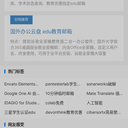
库、学术状态查询、教育优惠指定edu邮箱
好物推荐
国外办公云盘 edu教育邮箱
特点：微软谷歌全家桶教育版二合一办公套件；国外大学官
方365桌面版谷歌全家桶邮：内含Office全家桶、自定义用户
名、终身使用，可用于全平台安装、谷歌全家桶大容量
热门标签
Envato Elements会员订阅
pentesterlab学生折扣
sonarworks破解
Google One AI 会员15个月免费送
10分钟临时邮箱
Mate Translate 插件免破解
IDAGIO for Students
colab免费
人工智能
三星学生认证edu
devonthink教育优惠
cibersortx简易使用教程
网友感受