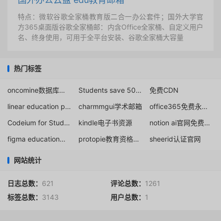
特点：微软谷歌全家桶教育版二合一办公套件；国外大学官
方365桌面版谷歌全家桶邮：内含Office全家桶、自定义用户
名、终身使用，可用于全平台安装、谷歌全家桶大容量
热门标签
oncomine数据库注册
Students save 50% on Replit Core
免费CDN
linear education plan
charmmgui学术邮箱
office365免费永久激活
Codeium for Students subscription
kindle电子书资源
notion ai官网免费版使用
figma education邮箱提供网站
protopie教育资格认证
sheerid认证官网
网站统计
日志总数：
621
评论总数：
1261
标签总数：
3143
用户总数：
1