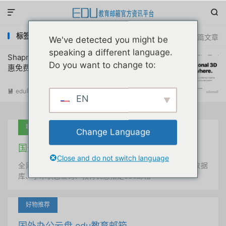


标签：shapr3d免破解版ios官方获取
共 1 篇文章
We've detected you might be
speaking a different language.
Shapr3d建模制图软件大学生认证教育优
Do you want to change to:
惠免费注册申请教程
edu邮箱资讯
阅读(
34221
)

EN
吐血推荐
Change Language
国外学术美国 edu教育邮箱
Close and do not switch language
全网唯一首发、自定义用户名、终身使用、学术文献数据
库、学术状态查询、教育优惠指定edu邮箱
好物推荐
国外办公云盘 edu教育邮箱