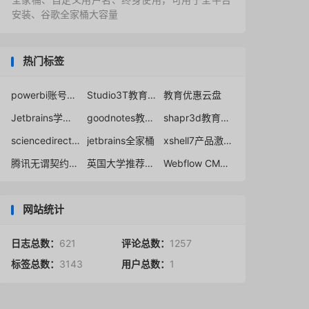
安装、谷歌全家桶大容量
热门标签
powerbi账号注册方法
Studio3T教育优惠
教育优惠云盘
Jetbrains学生认证无限续期
goodnotes教育版免费下载
shapr3d教育版申请
sciencedirect免费访问
jetbrains全家桶
xshell7产品激活密钥教育版永久激活
腾讯无谓契约客服
英国大学推荐信edu邮箱官网购买
Webflow CMS免费教育计划
网站统计
日志总数：
621
评论总数：
1257
标签总数：
3143
用户总数：
1