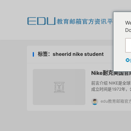
欢
We
我
Do
标签：sheerid nike student
Nike耐克美国官
前言介绍 NIKE是
成立时间是1972年
括服装，鞋类，运动器
edu教育邮箱官