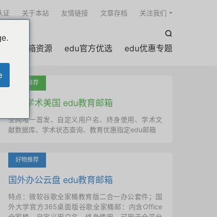

认证
关于本站
友情链接
文章存档
关注我们

ge.
edu邮箱资源
edu官方优选
edu优惠专题
e
吐血推荐
国外学术美国 edu教育邮箱
全网唯一首发、自定义用户名、终身使用、学术文
献数据库、学术状态查询、教育优惠指定edu邮箱
好物推荐
国外办公云盘 edu教育邮箱
特点：微软谷歌全家桶教育版二合一办公套件；国
外大学官方365桌面版谷歌全家桶邮：内含Office
全家桶、自定义用户名、终身使用，可用于全平台