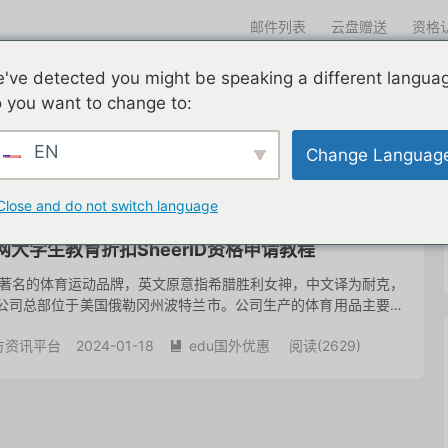
邮件列表
云盘赠送
资格
迎光临
've detected you might be speaking a different langua
们一直在努力
edu邮箱申请
edu邮箱资讯
edu优惠导航
 you want to change to:
EN
Change Languag
共 1 篇文章
Close and do not switch language
网大学生教育折扣SheerID资格申请教程
全球著名的体育运动品牌，英文原意指希腊胜利女神，中文译为耐克，
，公司总部位于美国俄勒冈州波特兰市。公司生产的体育用品主要包
材等。 教育优惠 符合条件的中学生、学院学生和大学生可以享...
方资讯平台
2024-01-18
edu国外优惠
阅读(
2629
)
